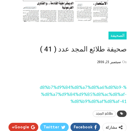
الصحيفة
صحيفة طلائع المجد عدد ( 41 )
On
سبتمبر 21, 2016
%d8%b7%d9%84%d8%a7%d8%a6%d8%b9-
%d8%a7%d9%84%d9%85%d8%ac%d8%af-
%d8%b9%d8%af%d8%af-41
طلائع المجد
مشاركة
Facebook
Twitter
Google+