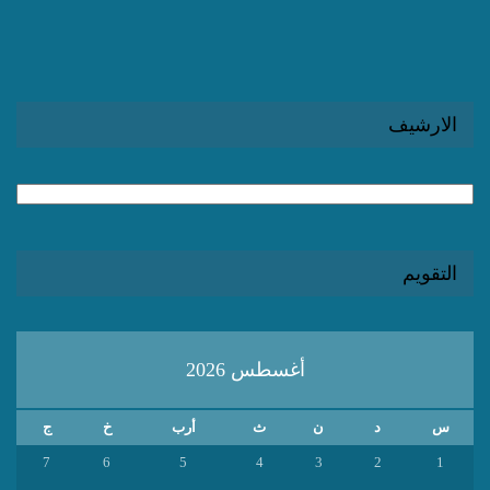
الارشيف
الارشيف
التقويم
أغسطس 2026
س
د
ن
ث
أرب
خ
ج
7
6
5
4
3
2
1