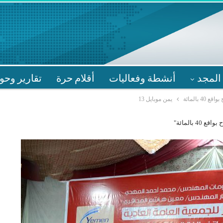
المجد
أنشطة وفعاليات
أقلام حرة
تقارير وحو
 بالمائة
يمن موبايل 13
بالمائة"