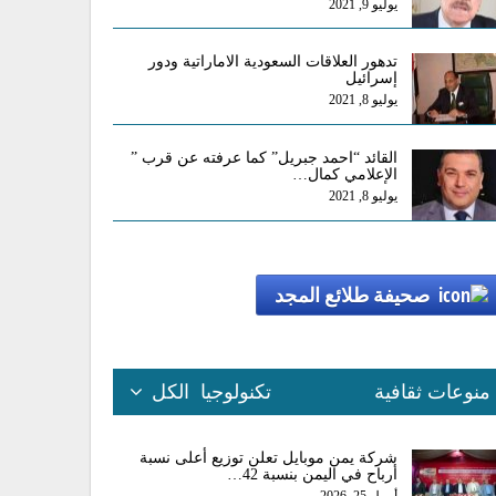
يوليو 9, 2021
تدهور العلاقات السعودية الاماراتية ودور
إسرائيل
يوليو 8, 2021
القائد “احمد جبريل” كما عرفته عن قرب ”
الإعلامي كمال…
يوليو 8, 2021
صحيفة طلائع المجد
منوعات ثقافية
تكنولوجيا
الكل
شركة يمن موبايل تعلن توزيع أعلى نسبة
أرباح في اليمن بنسبة 42…