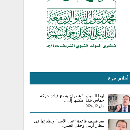
أقلام حرة
لهذا السبب..! عطوان ينصح قيادة حركة
حماس بنقل مكتبها إلى…
مايو 12, 2024
بعد قصف قاعدة “عين الأسد” ونظيرتها في
مطار أربيل وحقل العمر…