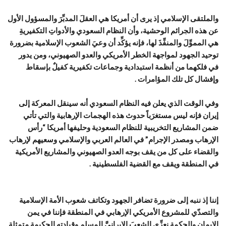
والملتقى الإسلامي إذ يرى أن أمريكا هي العقلَ المدبِّرَ والمسؤول الأول
عن هذه الجرائم الوحشية، وأن النظام السعودي والأدواتِ التكفيريةِ
هي المموِّلَ والمنفِّذَ لها، فإنه يؤكِّد أن وعيَ الشعوب الإسلامية بضرورة
توحيد الجهود لمواجهة الخطر الأمريكي والعدو الصهيوني، ومن يدور
في فلكهما من أنظمة استبدادية وجماعات تكفيرية كفيلٌ بإسقاط
وإفشال كل تلك المؤامرات .
وفي الوقت الذي يعلن فيه النظام السعودي أنه سينقل المعركة إلى
إيران فإنه ليس مستغرَباً حدوث هذه الهجمات الإرهابية والتي تأتي
ضمن المشاريع التخريبية للنظام السعودية وحليفها أمريكا “رأس
الإرهاب ومصدر الإجرام” في العالم العربي والإسلامي وسعيهم لإرهاب
والقضاء على كل من يقف بوجه العدو الصهيوني والمشاريع الأمريكية
في المنطقة ويقف مع القضية الفلسطينية .
إننا إذ ننبه إلى ضرورة تضافر الجهود وتكاتف شعوب الأمة الإسلامية
والتصدّي للمشروع الأمريكي الإرهابي في المنطقة فإننا في يمن
الإيمان والحكمة نعزِّي الشعبَ الإيرانيَّ المسلم وقيادته الحكيمة متمثلة