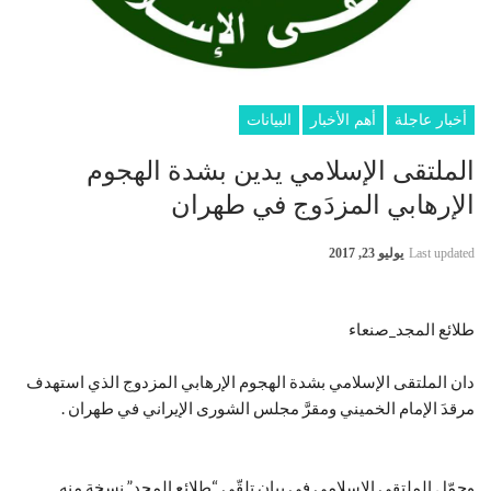
أخبار عاجلة
أهم الأخبار
البيانات
الملتقى الإسلامي يدين بشدة الهجوم
الإرهابي المزدَوج في طهران
Last updated
يوليو 23, 2017
طلائع المجد_صنعاء
دان الملتقى الإسلامي بشدة الهجوم الإرهابي المزدوج الذي استهدف
مرقدَ الإمام الخميني ومقرَّ مجلس الشورى الإيراني في طهران .
وحمّل الملتقى الإسلامي في بيان تلقّى “طلائع المجد” نسخة منه