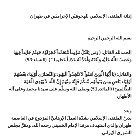
إدانة الملتقى الإسلامي للهجومَيْن الإجراميَين في طهران
بسم الله الرحمن الرحيم
الحمدلله القائل: ( وَمَن يَقْتُلْ مُؤْمِناً مُّتَعَمِّداً فَجَزَاؤُهُ جَهَنَّمُ خَالِداً فِيهَا
وَغَضِبَ اللَّهُ عَلَيْهِ وَلَعَنَهُ وَأَعَدَّ لَهُ عَذَاباً عَظِيما * ). (النساء:93).
والقائل: (يَا أَيُّهَا الَّذِينَ آمَنُواْ لاَ تَتَّخِذُواْ الْيَهُودَ وَالنَّصَارَى أَوْلِيَاء بَعْضُهُمْ
أَوْلِيَاء بَعْضٍ وَمَن يَتَوَلَّهُم مِّنكُمْ فَإِنَّهُ مِنْهُمْ إِنَّ اللّهَ لاَ يَهْدِي الْقَوْمَ
الظَّالِمِينَ) (المائدة51)،وصلى الله وسلّم على سيدنا محمد وعلى آله
الأطهار،
وبعد:
يدينُ الملتقى الإسلامي بشدّة العملَ الإرهابيَّ المزدوج في العاصمة
طهران والذي استهدف مرقدَ الإمام الخميني رحمه الله، ومقرَّ مجلس
الشورى الإيراني.