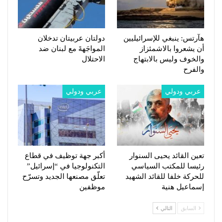
هآرتس: ينبغي للإسرائيليين
دولتان عربيتان تدخلان
أن يشعروا بالاشمئزاز
المواجَهةَ مع لبنان ضد
والخوف وليس بالابتهاج
الاحتلال
والفرح
عربي ودولي
عربي ودولي
تعين القائد يحيى السنوار
أكبر جهة توظيف في قطاع
رئيسا للمكتب السياسي
التكنولوجيا في “إسرائيل”
للحركة خلفا للقائد الشهيد
تعلّق مصنعها الجديد وتسرّح
إسماعيل هنية
موظفين
السابق
التالي