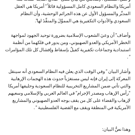
أمريكا والنظام السعودي كامل المسؤولية قائلاً ” أمريكا هي العقل
المدبِّر والمسؤول الأول عن هذه الجرائم الوحشية، وأن النظام
السعودي والأدواتِ التكفيريةِ هي المموِّلَ والمنفِّذَ لها”.
وأضاف” أن وعيَ الشعوب الإسلامية بضرورة توحيد الجهود لمواجهة
الخطر الأمريكي والعدو الصهيوني، ومن يدور في فلكهما من أنظمة
استبدادية وجماعات تكفيرية كفيلٌ بإسقاط وإفشال كل تلك المؤامرات
” .
وأشار البيان ” وفي الوقت الذي يعلن فيه النظام السعودي أنه سينقل
المعركة إلى إيران فإنه ليس مستغرَباً حدوث هذه الهجمات الإرهابية
والتي تأتي ضمن المشاريع التخريبية للنظام السعودية وحليفها أمريكا
“رأس الإرهاب ومصدر الإجرام” في العالم العربي والإسلامي وسعيهم
لإرهاب والقضاء على كل من يقف بوجه العدو الصهيوني والمشاريع
الأمريكية في المنطقة ويقف مع القضية الفلسطينية ” .
وهذا نصُّ البيان: