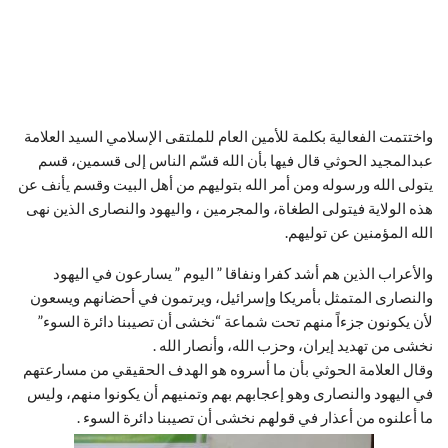
واختتمت الفعالية بكلمة للأمين العام للملتقى الإسلامي السيد العلامة
عبدالمجيد الحوثي قال فيها بأن الله قسّم الناس إلى قسمين، قسم
يتولى الله ورسوله ومن أمر الله بتوليهم من أهل البيت وقسم يأنف عن
هذه الولاية فيتولى الطغاة، والمجرمين ، واليهود والنصارى الذين نهى
الله المؤمنين عن توليهم.
والأعراب الذين هم أشد كفرا ونفاقا ” اليوم ” يسارعون في اليهود
والنصارى المتمثل بأمريكا وإسرائيل، ويرتمون في أحضانهم ويسعون
لأن يكونون جزءاً منهم تحت شماعة “نخشى أن تصيبنا دائرة السوء”
نخشى من تهديد إيران، وحزب الله، وأنصار الله .
وقال العلامة الحوثي بأن ما أسروه هو الهدف الحقيقي من مسارعتهم
في اليهود والنصارى وهو إعجابهم بهم وتمنيهم أن يكونوا منهم، وليس
ما أعلنوه من أعذار في قولهم نخشى أن تصيبنا دائرة السوء .