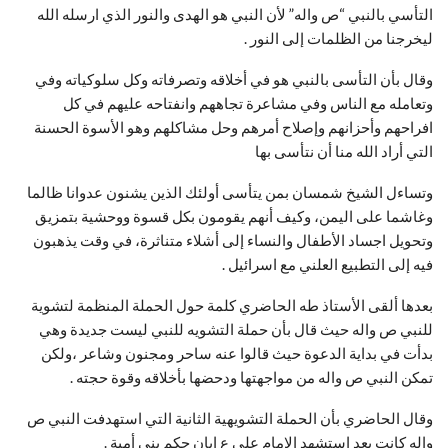
التأسي بالنبي “ص واله” لأن النبي هو الهدى والنور الذي ارسله الله
ليخرجنا من الظلمات إلى النور .
وقال بأن التأسى بالنبي هو في أخلاقه وتصرفاته وكل سلوكياته وفي
وتعامله مع الناس وفي مشاعرة تجاههم وانفتاحه عليهم في كل
افراحهم وأحزانهم وإصلاح أمرهم وحل مشاكلهم وهو الأسوة الحسنة
التي أراد الله منا أن نتأسى بها
وتساءل الشيخ شمسان بمن يتأسى أولئك الذين يشنون عدوانا ظالما
وغاشما على اليمن، وكيف أنهم يقومون بكل قسوة ووحشية بتمزيق
وتحويل اجساد الأطفال والنساء إلى أشلاء متناثرة، في وقت يذهبون
فيه إلى التطبيع العلني مع اسرائيل .
بعدها ألقى الأستاذ طه الحاضري كلمة حول الحملة المنظمة لتشوية
للنبي ص واله حيث قال بأن حملة التشويه للنبي ليست جديدة وهي
بدأت في بداية الدعوة حيث قالوا عنه ساحر ومجنون وشاعر ،ولكن
تمكن النبي ص واله من مواجهتها ودحضها بأخلاقه وقوة حجته .
وقال الحاضري بأن الحملة التشويهية الثانية التي استهدفت النبي ص
واله كانت بعد استشهد الإمام علي ع ابان حكم بني أمية .