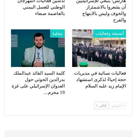
هآرتس: ينبغي للإسرائيليين
تدشين فعاليات المهرجان
أن يشعروا بالاشمئزاز
الوطني للعسل اليمني
والخوف وليس بالابتهاج
بالعاصمة صنعاء
والفرح
أنشطة وفعاليات
محلية
فعاليات نسائية في مديريات
كلمة السيد القائد عبدالملك
حجة إحياءً لذكرى استشهاد
بدرالدين الحوثي حول
الإمام زيد عليه السلام
العدوان الإسرائيلي على غزة
19 محرم…
السابق
التالي