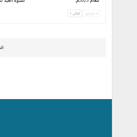
للعام 2025م.
كسوة العيد لن
السابق
التالي
الت