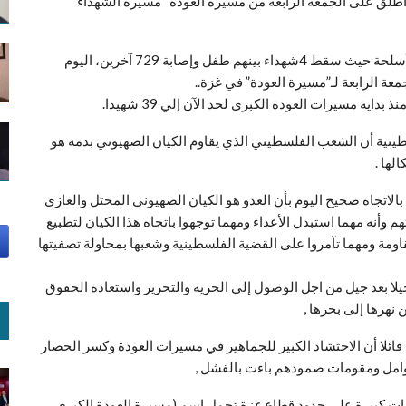
وأطلق على الجمعة الرابعة من مسيرة العودة “مسيرة الشهداء
واستهدف العدو الصهيوني الشباب الفلسطيني بمختلف الأسلحة حيث سقط 4شهداء بينهم طفل وإصابة 729 آخرين، اليوم
ة الرابعة لـ”مسيرة العودة” في غزة..
ية مسيرات العودة الكبرى لحد الآن إلي 39 شهيدا.
سطينية أن الشعب الفلسطيني الذي يقاوم الكيان الصهيوني بدمه هو
لها .
لاتجاه صحيح اليوم بأن العدو هو الكيان الصهيوني المحتل والغازي
أنه مهما استبدل الأعداء ومهما توجهوا باتجاه هذا الكيان لتطبيع
قاومة ومهما تآمروا على القضية الفلسطينية وشعبها بمحاولة تصفيتها
لا بعد جيل من اجل الوصول إلى الحرية والتحرير واستعادة الحقوق
 نهرها إلى بحرها ,
لا أن الاحتشاد الكبير للجماهير في مسيرات العودة وكسر الحصار
عوامل ومقومات صمودهم باءت بالفشل ,
ذكر أن قطاع غزة يشهد منذ 30/3/2018 مظاهرات كبيرة على حدود قطاع غزة تحمل اسم (مسيرة العودة الكبرى