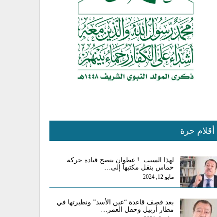
أقلام حرة
لهذا السبب..! عطوان ينصح قيادة حركة
حماس بنقل مكتبها إلى…
مايو 12, 2024
بعد قصف قاعدة “عين الأسد” ونظيرتها في
مطار أربيل وحقل العمر…