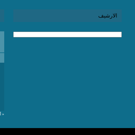
الارشيف
الارشيف
« أ