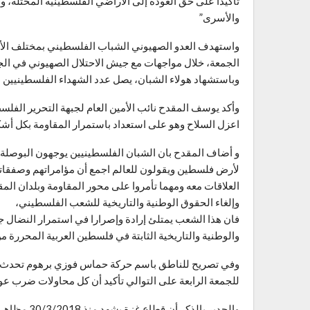
تأكيداً على حق العودة إلى الأراضي الفلسطينية المحتلة، 
والأسرى”
الجمعة، خلال مواجهات مع جيش الاحتلال الصهيوني في الجمع
وباستشهاد هولاء الشبان، يصل عدد الشهداء الفلسطينيين منذ بدا
وأكد يوسف المقدح نائب الأمين العام لجبهة التحرير الفل
اعزل السلاح وهو على استعداد باستمرار المقاومة بكل أشكا
و أضاف المقدح بان الشبان الفلسطينيين يوجهون البوصلة با
لأرض فلسطين ويقولون للعالم اجمع أن مؤامراتهم وصفقاتهم و
العلاقات معه ومهما تأمروا على محور المقاومة وبلدان الم
وإلغاء الحقوق الوطنية والتاريخية للشعب الفلسطيني،
فان هذا الشعب يمتلئ إرادة وإصرارا في استمرار النضال جي
والوطنية والتاريخية الثابتة في فلسطين العربية المحررة من
وفي تصريح للناطق باسم حركة حماس فوزي برهوم تحدث قائ
للجمعة الرابعة على التوالي تأكيد أن كل محاولات ضرب 
والجدير بال