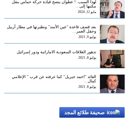
لهذا السبب..! عطوان ينصح قيادة حركة حماس بنقل
مكتبها إلى…
مايو 12, 2024
بعد قصف قاعدة “عين الأسد” ونظيرتها في مطار أربيل
وحقل العمر…
يوليو 9, 2021
تدهور العلاقات السعودية الاماراتية ودور إسرائيل
يوليو 8, 2021
القائد “احمد جبريل” كما عرفته عن قرب ” الإعلامي
كمال…
يوليو 8, 2021
صحيفة طلائع المجد