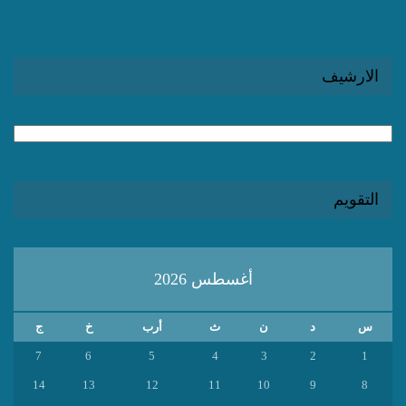
الارشيف
الارشيف
التقويم
أغسطس 2026
س
د
ن
ث
أرب
خ
ج
7
6
5
4
3
2
1
14
13
12
11
10
9
8