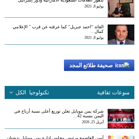
تدهور العلاقات السعودية الاماراتية ودور إسرائيل
يوليو 8, 2021
القائد “احمد جبريل” كما عرفته عن قرب ” الإعلامي
كمال…
يوليو 8, 2021
صحيفة طلائع المجد
منوعات ثقافية
تكنولوجيا
الكل
شركة يمن موبايل تعلن توزيع أعلى نسبة أرباح في
اليمن بنسبة 42…
أبريل 25, 2026
أمين العاصمة ورئيس مجلس إدارة يمن موبايل يدشنان