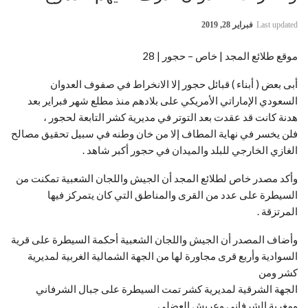
Last updated
فبراير 28, 2019
موقع طلائع المجد | خاص – حجور | 28
أبى بعض ( أبناء ) قبائل حجور إلا الانخراط في صفوف العدوان
السعودي الإماراتي الأمريكي على بلادهم منذ مطلع شهر فبراير بعد
هدنة كانت قد عقدت بعد التوتر في مديرية كشر التابعة لحجور ،
فلن يخسر في نهاية المطاف إلا من خان وطنه في سبيل تحقيق مصالح
الغازي الخارجي للبلد والميدان في حجور أكبر شاهد .
وأكد مصدر خاص لطلائع المجد أن الجيش واللجان الشعبية تمكنت من
السيطرة على عدد من القرى والمناطق التي كان يتمركز فيها
المرتزقة .
وأضاف المصدر أن الجيش واللجان الشعبية أحكمة السيطرة على قرية
السوادية وأربع قرى مجاورة لها من الجهة الشمالية الغربية لمديرية
كشر ومن
الجهة الشرقية لمديرية كشر تمت السيطرة على جبال الشرفاني
ومغربة الشرفاني وعريش العضلي