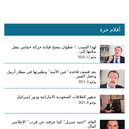
أقلام حرة
لهذا السبب..! عطوان ينصح قيادة حركة حماس بنقل
مكتبها إلى…
مايو 12, 2024
بعد قصف قاعدة “عين الأسد” ونظيرتها في مطار أربيل
وحقل العمر…
يوليو 9, 2021
تدهور العلاقات السعودية الاماراتية ودور إسرائيل
يوليو 8, 2021
القائد “احمد جبريل” كما عرفته عن قرب ” الإعلامي
كمال…