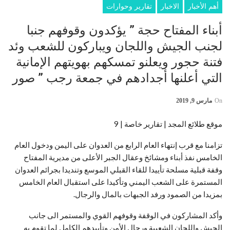
أهم الأخبار
الاخبار
تقارير وحوارات
أبناء المفتاح حجة ” يؤكدون وقوفهم جنبا
لجنب الجيش واللجان ويباركون للشعب وئد
فتنة حجور ويعلنو تمسكهم بهويتهم الإمانية
التي أعلنها أجدادهم في جمعة رجب ” صور
On
مارس 9, 2019
موقع طلائع المجد | تقارير خاصة | 9
تزامنا مع قرب إنتهاء العام الرابع من العدوان على اليمن ودخول العام
الخامس نفذ أبناء ومشائخ وعقال الجبر الأعلى من مديرية المفتاح
وقفة قبلية مسلحة تأييدا للقاء القبلي الموسع وتنديدا بجرائم العدوان
المستمرة على الشعب اليمني وتأكيدا على استقبال العام الخامس
بمزيدا من الصمود ورفد الجبهات بالمال والرجال.
وأكد المشاركون في الوقفة وقوفهم القوي والمستمر الى جانب
الجيش واللجان الشعبية ورجال الأمن وتأييدهم الكامل لما تقوم به