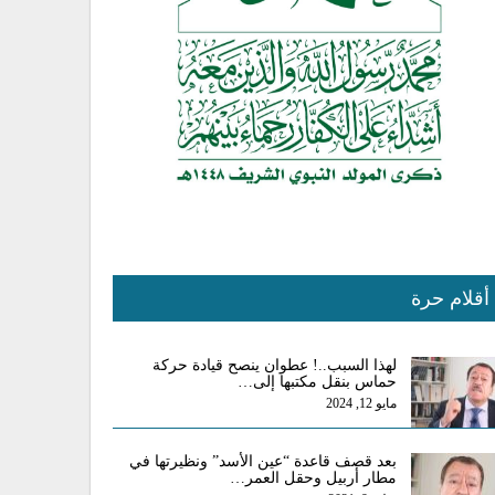
أقلام حرة
لهذا السبب..! عطوان ينصح قيادة حركة
حماس بنقل مكتبها إلى…
مايو 12, 2024
بعد قصف قاعدة “عين الأسد” ونظيرتها في
مطار أربيل وحقل العمر…