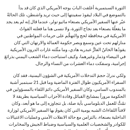
الثورة السبتمبرية أغلقت البابَ بوجه الأمريكي الذي كان قد بدأ
بالتموضع في البلاد ليقودَ سفينتها إلى حيث تريد واشنطن، تلك الحالةُ
عبّر عنها السفير الأمريكي بصنعاء ماثيو تولر، عندما قال إنه لم يعد يجد
ما يفعلُهُ بصنعاء بعد نجاح الثورة، ولا ننسى هنا ما فعلته القواتُ
الأمريكية في محافظة لحج والتهجُّم على حرمات المواطنين في
منازلهم تحت عين وسمع وبصر حكومة العمالة والارتهان التي كان
يقودُها الخائنُ الفارُّ عبدربه هادي، وما مثّلته غارات الدرون الأمريكية
في البيضاء وذمار وغيرهما، وكيف استباحت دماءَ الشعب اليمني بذرائعَ
إجرامية، وسفكت دماء العشرات من النساء والرجال.
ولكي ندركَ حجمَ التدخلات الأمريكية في الشؤون اليمنية، فقد كان
السفراء الأمريكيون طوال الفترة الماضية وما قبل 21 سبتمبر أشبهَ
بالمندوب السامي، وكان السفير الأمريكي دائمَ اللقاء بالمسؤولين في
الحكومة مروراً بمشايخ القبائل وقادة الأحزاب السياسية بطريقة لا
تمُتُّ للعمل الدبلوماسي بأية صلة، بل تتجاوزه إلى ما هو أبعد، وكان
لافتاً اللقاءاتُ الشبه يومية التي كان يقومُ بها السفير الأمريكي لوزارة
الداخلية بصنعاء، بالتزامن مع حالة الانفلات الأمني وعمليات الاغتيالات
للكوادر والشخصيات العلمية والسياسية وضباط الجيش والمخابرات