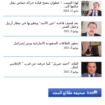
لهذا السبب..! عطوان ينصح قيادة حركة حماس بنقل
مكتبها إلى…
مايو 12, 2024
بعد قصف قاعدة “عين الأسد” ونظيرتها في مطار أربيل
وحقل العمر…
يوليو 9, 2021
تدهور العلاقات السعودية الاماراتية ودور إسرائيل
يوليو 8, 2021
القائد “احمد جبريل” كما عرفته عن قرب ” الإعلامي
كمال…
يوليو 8, 2021
صحيفة طلائع المجد