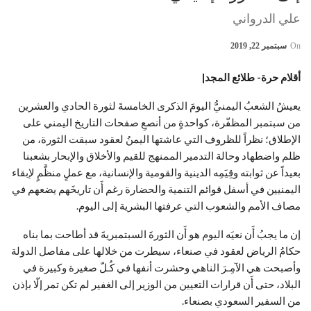
علي الدرواني
On
سبتمبر 22, 2019
أقلام حرة- طلائع المجد|
يعيشُ الشعبُ اليمنيُّ اليومَ الذكرى الخامسةَ لثورة الحادي والعشرين
من سبتمبر المظفّرة، كواحدةٍ من أنصعِ صفحات التاريخ اليمني على
الإطلاق؛ نظراً للظروف التي عاشتها اليمنُ لعقود سبقت الثورة، من
ظلم واضطهاد وحالة التدمير الممنهج للقيم والأخلاق والإبحار بشعبنا
بعيداً عن ثوابته وقِيَمِه الدينية والقومية والإنسانية، مع عملٍ منظَّمٍ لإبقاء
اليمنيين في أسفل قوائم التنمية والحضارة رغم أَن تاريخَهم يضعهم في
مصاف الأمم والشعوب التي عرفتها البشرية إلى اليوم.
إن ما يجبُ أَن نعيَه اليوم هو أَن الثورةَ السبتمبريةَ قد أطاحت بما بناه
حكامُ الرياض لعقود في صنعاء، سيطرت من خلالها على مفاصل الدولة
وأصبحت هي الآمِـرَ الناهي وحشرت أنفها في كُـلّ صغيرة وكبيرة في
البلاد، حتى أَن قرارات التعيين من الوزير إلى الغفير لم تكن تمر إلّا بإذن
من السفير السعودي بصنعاء.