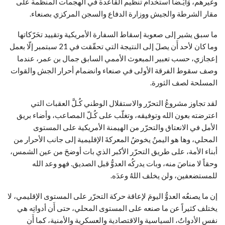
وغيرهم، وَأَيْـضاً استخدام تنظيم القاعدة في الهجمات المنظمة على
مقار الشرطة والجيش ووزارة الدفاع والسجن المركزي بصنعاء.
ما سبق يشير إلى صعوبة إسقاط السفارة الأمريكية وتقييد تحَرّكاتها
وما كان لأحد أَن يصلَ إلى النتيجة التي تحقّقت في 21 سبتمبر إلّا بعمل
إعجازي، حسب تعبير المبعوث الأممي السابق جمال بن عمر، عندما
وصف سقوط الفرقة الأولى في صنعاء وانضمام أحرار الجش والقوات
المسلحة لصف الثورة.
لقد تجاوز مشروعُ التحرّر والاستقلال الوطني كُـلَّ العقبات التي
اعترضته بعون الله وتوفيقه، وتغلّب على كُـلّ المصاعب، وأضاء بريق
الأمل في الانعتاق والتحرّر من الهيمنة الأمريكية على المستوى
المحلي، وها هو اليمنُ يخوضُ المعركةَ الإقليمية إلى جانب الأحرار من
أبناء الأمة، على طريق التحرّر الأكبر الذي بات أوضحَ من عين الشمس،
وحقاً لا مناصَ منه، وبات يدركُه العدوُّ قبل الصديق. فهو وعد الله
للمستضعفين، ولن يخلف اللهُ وعدَه.
إن ما يصنعُه العدوُّ اليومَ لإعاقة حركة التحرّر على المستوى الإقليمي، لا
يختلف كثيراً عن ما صنعه على المستوى المحلي، حتى أَن أدواتِه هي
نفس الأدواتُ، السياسية والاقتصادية والعسكرية والأمنية، كما أَن