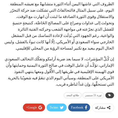
الظروف التي عاشها اليمن أثناء الثورة متشابهةٌ مع تعيشه المنطقة
اليوم، على سبيل المثال فالتحالفاتُ التي تشكلت ضد حركة التحرّر
والاستقلال وقوى الثورة الصادقة ما لبثت أَن انهارت مع الوقت،
وتحولت إلى عداوات وصراع على المصالح الخَاصَّة، كنتيجةٍ حتميةٍ
للفشل الذي تجرّعته في مواجهة الشعب وحركته الفتية الثائرة
والواعية، رغم الجهود التي بُذِلَت لإعادة التماسك من قبل المشغل
الخارجي سواء السعودي أَو الأمريكي، إلّا أنها كانت تبوءُ بالفشل، وليس
الحال اليوم ببعيد مع تكبير لمساحة الرؤية من المحلي للإقليمي.
إن كُـلَّ المؤشرات، لا سيما بعد ضربة أرامكو وتفكّك التحالف السعودي
الإماراتي، تؤكّـد أَن عامل الوقت في صالح الثورة اليمنية وحمايتها وأَن
قوى الهيمنة الإقليمية في طريقها إلى الأُفُول ومعها ينتهي النفوذ
الأمريكي على المنطقة، وسيأتي اليوم الذي تنعَمُ فيه شعوبُنا بالحرية
التي تستحقُّها، وإن غداً لناظره قريب.
ثورة 21 سبتمبر
طلائع المجد
Google+
Twitter
Facebook
مشاركة