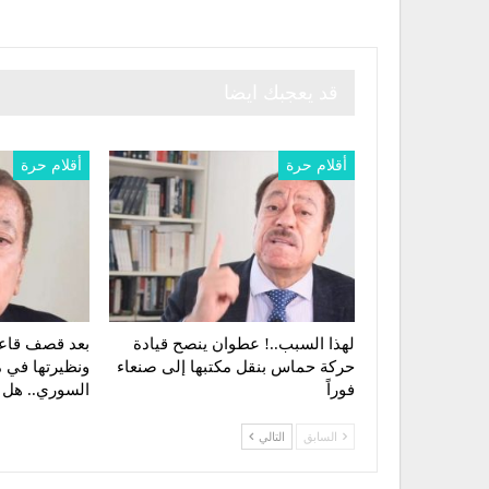
قد يعجبك ايضا
أقلام حرة
أقلام حرة
لهذا السبب..! عطوان ينصح قيادة
بعد قصف قاعد
حركة حماس بنقل مكتبها إلى صنعاء
ونظيرتها في م
فوراً
السوري.. هل
السابق
التالي