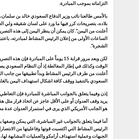
التزاماته بموجب المبادرة.
بالأمس طالعنا نائب وزير الدفاع السعودي خالد بن سلمان،
بلاده، بتصريحات كرر فيها ما ورد على لسان شقيقه ولي العه
أعلنت من اليمن”. كان يمكن أن ينظر اليمن إلى هذه التصري
الساعات الأولى من إعلان الرئيس المشاط لمبادرته، باعتب
الشجرة”.
لكن وبعد مرور قرابة 15 يوماً على المبادرة
الوقت وكذلك في إطار المغالطة إذ أن النظام السعودي يصف ال
أعلنت من طرف الرئيس المشاط وبدأ تطبيقها من جانب اليمن ل
السعودي بالتنفيذ ووقف كافة اشكال استهداف اليمن بالغار
إذن وفيما يتعلق بالجوانب المباشرة للمبادرة فإن التعاطي
يريد وقف العدوان أو على الأقل عاجز عن اتخاذ قرار مثل هذ
هو الجانب الأمريكي الذي يرى في استمرار العدوان عدة م
أما فيما يتعلق بالجوانب غير المباشرة، التي يمكن وصفها 
الرئيس المشاط التي اكتسبت قوتها وفاعليتها من الانتصارا
الجبهات وعملية استهداف أرامكو والعمليات المشابهة لها