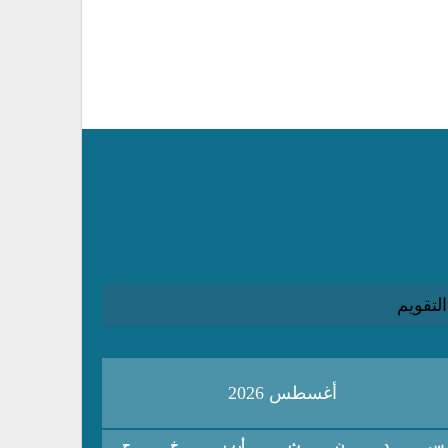
التقويم
أغسطس 2026
س
د
ن
ث
أرب
خ
ج