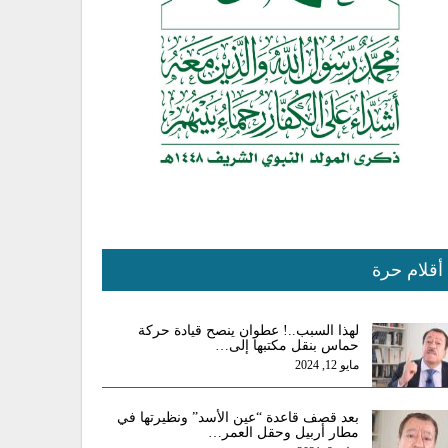
أقلام حرة
لهذا السبب..! عطوان ينصح قيادة حركة
حماس بنقل مكتبها إلى…
مايو 12, 2024
بعد قصف قاعدة “عين الأسد” ونظيرتها في
مطار أربيل وحقل العمر…