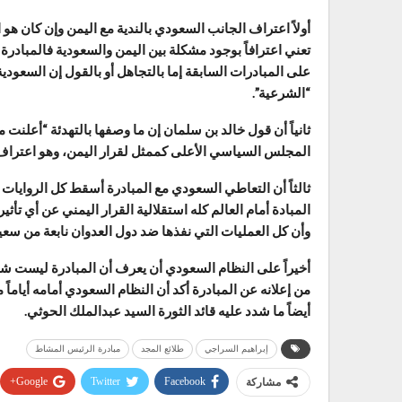
أولاً اعتراف الجانب السعودي بالندية مع اليمن وإن كان هو
تعني اعترافاً بوجود مشكلة بين اليمن والسعودية فالمبادرة
على المبادرات السابقة إما بالتجاهل أو بالقول إن السعود
“الشرعية”.
ثانياً أن قول خالد بن سلمان إن ما وصفها بالتهدئة “أعل
المجلس السياسي الأعلى كممثل لقرار اليمن، وهو اعتراف أ
ثالثاً أن التعاطي السعودي مع المبادرة أسقط كل الروايات
المبادة أمام العالم كله استقلالية القرار اليمني عن أي تأ
وأن كل العمليات التي نفذها ضد دول العدوان نابعة من سعي
أخيراً على النظام السعودي أن يعرف أن المبادرة ليست ش
من إعلانه عن المبادرة أكد أن النظام السعودي أمامه أياماً 
أيضاً ما شدد عليه قائد الثورة السيد عبدالملك الحوثي.
إبراهيم السراجي
طلائع المجد
مبادرة الرئيس المشاط
Google+
Twitter
Facebook
مشاركة