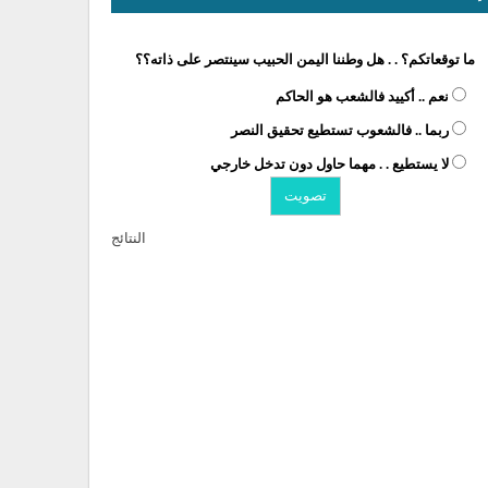
ما توقعاتكم؟ . . هل وطننا اليمن الحبيب سينتصر على ذاته؟؟
نعم .. أكييد فالشعب هو الحاكم
ربما .. فالشعوب تستطيع تحقيق النصر
لا يستطيع . . مهما حاول دون تدخل خارجي
النتائج