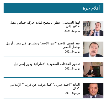
أقلام حرة
لهذا السبب..! عطوان ينصح قيادة حركة حماس بنقل
مكتبها إلى…
مايو 12, 2024
بعد قصف قاعدة “عين الأسد” ونظيرتها في مطار أربيل
وحقل العمر…
يوليو 9, 2021
تدهور العلاقات السعودية الاماراتية ودور إسرائيل
يوليو 8, 2021
القائد “احمد جبريل” كما عرفته عن قرب ” الإعلامي
كمال…
يوليو 8, 2021