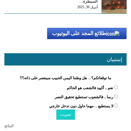
السيطرة…
أبريل 30, 2025
طلائع المجد على اليوتيوب
إستبيان
ما توقعاتكم؟ . . هل وطننا اليمن الحبيب سينتصر على ذاته؟؟
نعم .. أكييد فالشعب هو الحاكم
ربما .. فالشعوب تستطيع تحقيق النصر
لا يستطيع . . مهما حاول دون تدخل خارجي
النتائج