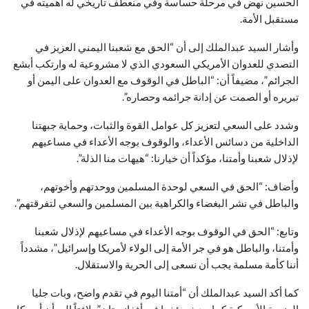
الحسين نهض في مرحلة حساسة وفي منعطف تاريخي له أهميته في
مستقبل الأمة.
وأشار السيد عبدالملك إلى أن “الحق مع شعبنا اليمني العزيز في
التصدي للعدوان الأمريكي السعودي الذي لا مشروعية له وارتكب أبشع
الجرائم”، مضيفاً أن: “الباطل في الوقوف مع العدوان على اليمن أو
تبريره أو الصمت عن إدانة جرائمه وحصاره”.
وشدد على السعي لتعزيز كل عوامل القوة والثبات، وحماية جبهتنا
الداخلية من دسائس الأعداء، والوقوف بوجه الأعداء في مساعيهم
لإذلال شعبنا وأمتنا، مؤكداً أن خيارنا: “هيهات منا الذلة”.
وأضاف: “الحق في السعي لوحدة المسلمين ووحدتهم وأخوتهم،
والباطل في نشر البغضاء والكراهية بين المسلمين والسعي لتفرقتهم”.
وتابع: “الحق في الوقوف بوجه الأعداء في مساعيهم لإذلال شعبنا
وأمتنا، والباطل هو في جر الأمة إلى الولاء لأمريكا وإسرائيل”، مشدداً
أننا كأمة مسلمة يجب أن نسعى إلى الحرية والاستقلال.
كما أكد السيد عبدالملك أن “أمتنا اليوم في تقدم واضح، وبات جليا
الهزيمة الأمريكية كما حدث مؤخرا في أفغانستان”، لافتاً إلى أن أمريكا