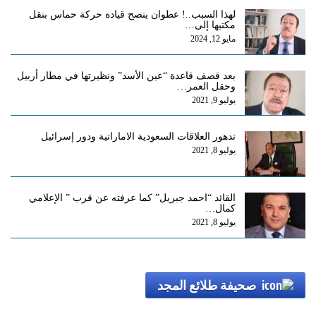
لهذا السبب..! عطوان ينصح قيادة حركة حماس بنقل
مكتبها إلى…
مايو 12, 2024
بعد قصف قاعدة “عين الأسد” ونظيرتها في مطار أربيل
وحقل العمر…
يوليو 9, 2021
تدهور العلاقات السعودية الاماراتية ودور إسرائيل
يوليو 8, 2021
القائد “احمد جبريل” كما عرفته عن قرب ” الإعلامي
كمال…
يوليو 8, 2021
صحيفة طلائع المجد