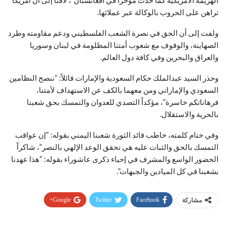
تراهن على الحروب بالوكالة عبر عملائها.
ولفت إلى أن الحق في نصرة الشعب الفلسطيني ودعم مقاومته وطرد
الصهاينة، والوقوف مع شعوب أمتنا المظلومة في لبنان وسوريا
والعراق والبحرين وفي كافة دول العالم.
وحذر السيد عبدالملك حكام السعودية والإمارات قائلاً: “ننصح النظامين
السعودي والإماراتي ومن معهما بالكف عن الاستهداف لأمتنا،
فرهاناتكم خاسرة”، مؤكداً التصدي للعدوان والتمسك بحق شعبنا
بالحرية والاستقلال.
وفي ختام كلمته، خاطب قائد الثورة شعبنا اليمني بقوله: “إن عواقب
التمسك بالحق والثبات عليه هي تحقق الوعد الإلهي بالنصر”، شاكراً
الحضور الواسع والمشرف في إحياء ذكرى عاشوراء بقوله: “هذا عهدنا
بشعبنا في كل الميادين والجبهات”.
Google+
Twitter
Facebook
مشاركة