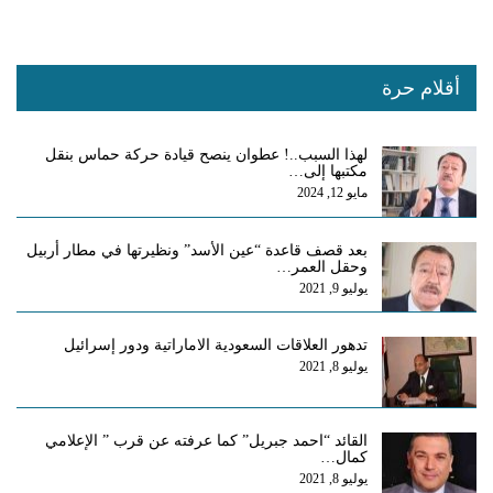
أقلام حرة
لهذا السبب..! عطوان ينصح قيادة حركة حماس بنقل
مكتبها إلى…
مايو 12, 2024
بعد قصف قاعدة “عين الأسد” ونظيرتها في مطار أربيل
وحقل العمر…
يوليو 9, 2021
تدهور العلاقات السعودية الاماراتية ودور إسرائيل
يوليو 8, 2021
القائد “احمد جبريل” كما عرفته عن قرب ” الإعلامي
كمال…
يوليو 8, 2021