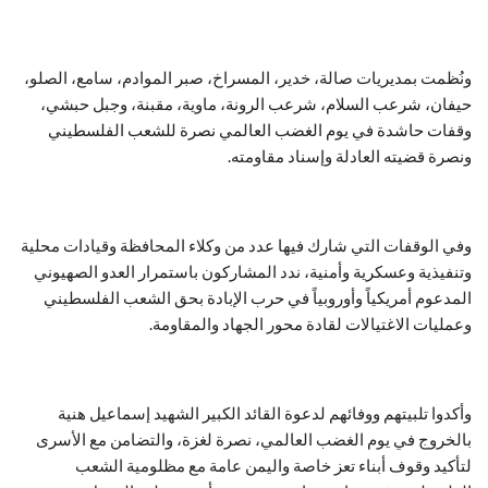
ونُظمت بمديريات صالة، خدير، المسراخ، صبر الموادم، سامع، الصلو،
حيفان، شرعب السلام، شرعب الرونة، ماوية، مقبنة، وجبل حبشي،
وقفات حاشدة في يوم الغضب العالمي نصرة للشعب الفلسطيني
ونصرة قضيته العادلة وإسناد مقاومته.
وفي الوقفات التي شارك فيها عدد من وكلاء المحافظة وقيادات محلية
وتنفيذية وعسكرية وأمنية، ندد المشاركون باستمرار العدو الصهيوني
المدعوم أمريكياً وأوروبياً في حرب الإبادة بحق الشعب الفلسطيني
وعمليات الاغتيالات لقادة محور الجهاد والمقاومة.
وأكدوا تلبيتهم ووفائهم لدعوة القائد الكبير الشهيد إسماعيل هنية
بالخروج في يوم الغضب العالمي، نصرة لغزة، والتضامن مع الأسرى
لتأكيد وقوف أبناء تعز خاصة واليمن عامة مع مظلومية الشعب