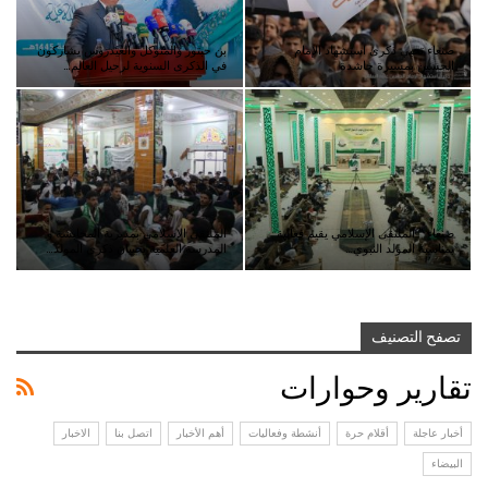
صنعاء تحيي ذكرى استشهاد الإمام
بن حبتور والمتوكل والعيدروس يشاركون
الحسين بمسيرة حاشدة
في الذكرى السنوية لرحيل العالم…
صنعاء ” الملتقى الإسلامي يقيم فعالية
الملتقى الإسلامي بمديرية المحابشة و
بمناسبة المولد النبوي…
المدرسة العلمية يحييان ذكرى المولد…
تصفح التصنيف
تقارير وحوارات
أخبار عاجلة
أقلام حرة
أنشطة وفعاليات
أهم الأخبار
اتصل بنا
الاخبار
البيضاء