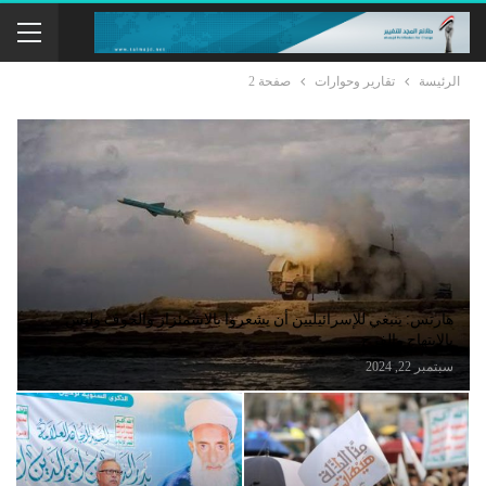
الرئيسة
تقارير وحوارات
صفحة 2
هآرتس: ينبغي للإسرائيليين أن يشعروا بالاشمئزاز والخوف وليس
بالابتهاج والفرح
سبتمبر 22, 2024