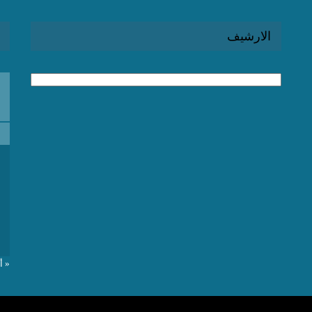
الارشيف
الارشيف
« أ