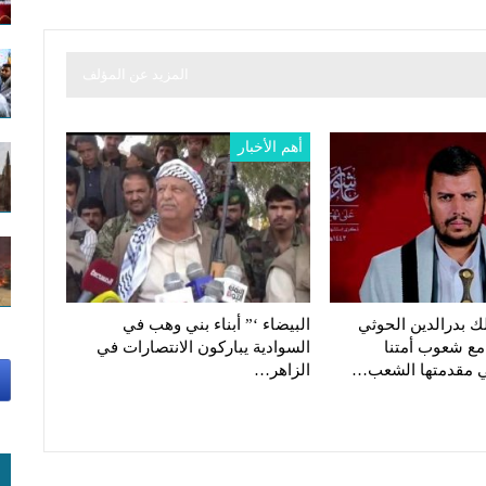
المزيد عن المؤلف
أهم الأخبار
ك بدرالدين الحوثي
البيضاء ‘” أبناء بني وهب في
مع شعوب أمتنا
السوادية يباركون الانتصارات في
ي مقدمتها الشعب…
الزاهر…