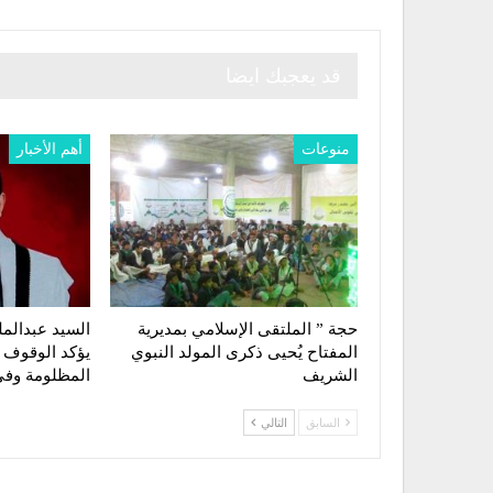
قد يعجبك ايضا
منوعات
أهم الأخبار
حجة ” الملتقى الإسلامي بمديرية
السيد عبدالمل
المفتاح يُحيى ذكرى المولد النبوي
يؤكد الوقوف 
الشريف
المظلومة وف
السابق
التالي