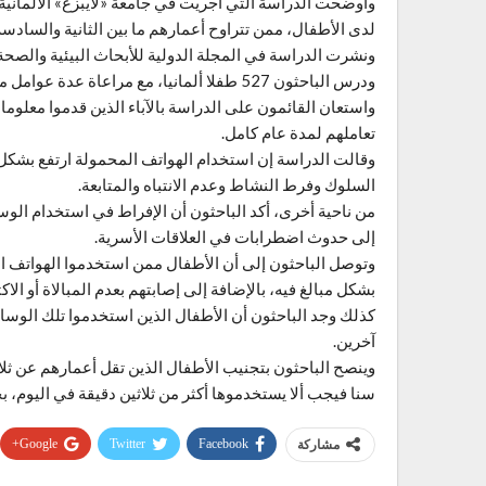
وأوضحت الدراسة التي أجريت في جامعة «لايبزغ» الألمانية
لدى الأطفال، ممن تتراوح أعمارهم ما بين الثانية والسادسة
ونشرت الدراسة في المجلة الدولية للأبحاث البيئية والصحة العامة «ntal Research and Public Health
ودرس الباحثون 527 طفلا ألمانيا، مع مراعاة عدة عوامل منها العمر والمرحلة الدراسية والنوع والوضع الاجتماعي والاقتصادي.
واستعان القائمون على الدراسة بالآباء الذين قدموا معلوم
تعاملهم لمدة عام كامل.
السلوك وفرط النشاط وعدم الانتباه والمتابعة.
من ناحية أخرى، أكد الباحثون أن الإفراط في استخدام الوس
إلى حدوث اضطرابات في العلاقات الأسرية.
وتوصل الباحثون إلى أن الأطفال ممن استخدموا الهواتف الذ
بشكل مبالغ فيه، بالإضافة إلى إصابتهم بعدم المبالاة أو الا
كذلك وجد الباحثون أن الأطفال الذين استخدموا تلك الوس
آخرين.
وينصح الباحثون بتجنيب الأطفال الذين تقل أعمارهم عن ثلا
سنا فيجب ألا يستخدموها أكثر من ثلاثين دقيقة في اليوم، 
Google+
Twitter
Facebook
مشاركة