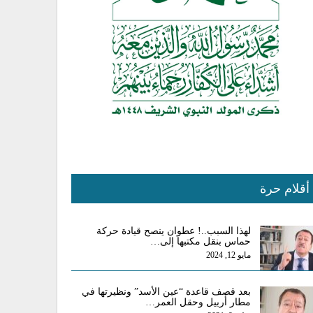
أقلام حرة
لهذا السبب..! عطوان ينصح قيادة حركة
حماس بنقل مكتبها إلى…
مايو 12, 2024
بعد قصف قاعدة “عين الأسد” ونظيرتها في
مطار أربيل وحقل العمر…