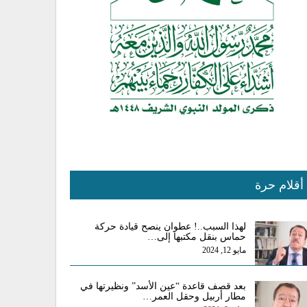
أقلام حرة
لهذا السبب..! عطوان ينصح قيادة حركة
حماس بنقل مكتبها إلى…
مايو 12, 2024
بعد قصف قاعدة “عين الأسد” ونظيرتها في
مطار أربيل وحقل العمر…