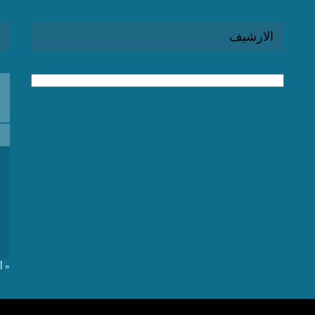
الارشيف
الارشيف
« أ