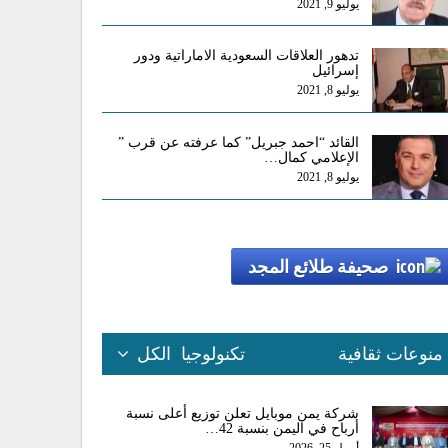
يوليو 9, 2021
تدهور العلاقات السعودية الاماراتية ودور
إسرائيل
يوليو 8, 2021
القائد “احمد جبريل” كما عرفته عن قرب ”
الإعلامي كمال…
يوليو 8, 2021
صحيفة طلائع المجد
منوعات ثقافية
تكنولوجيا
الكل
شركة يمن موبايل تعلن توزيع أعلى نسبة
أرباح في اليمن بنسبة 42…