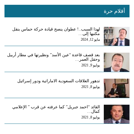
أقلام حرة
لهذا السبب..! عطوان ينصح قيادة حركة حماس بنقل
مكتبها إلى…
مايو 12, 2024
بعد قصف قاعدة “عين الأسد” ونظيرتها في مطار أربيل
وحقل العمر…
يوليو 9, 2021
تدهور العلاقات السعودية الاماراتية ودور إسرائيل
يوليو 8, 2021
القائد “احمد جبريل” كما عرفته عن قرب ” الإعلامي
كمال…
يوليو 8, 2021