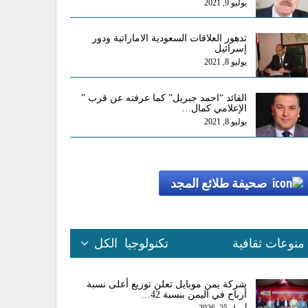
يوليو 9, 2021
تدهور العلاقات السعودية الاماراتية ودور
إسرائيل
يوليو 8, 2021
القائد “احمد جبريل” كما عرفته عن قرب ”
الإعلامي كمال…
يوليو 8, 2021
صحيفة طلائع المجد
منوعات ثقافية
تكنولوجيا
الكل
شركة يمن موبايل تعلن توزيع أعلى نسبة
أرباح في اليمن بنسبة 42…