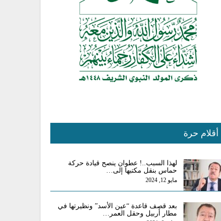
أقلام حرة
لهذا السبب..! عطوان ينصح قيادة حركة
حماس بنقل مكتبها إلى…
مايو 12, 2024
بعد قصف قاعدة “عين الأسد” ونظيرتها في
مطار أربيل وحقل العمر…