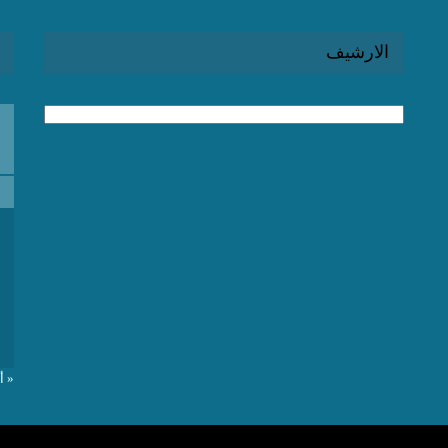
الارشيف
الارشيف
« أ